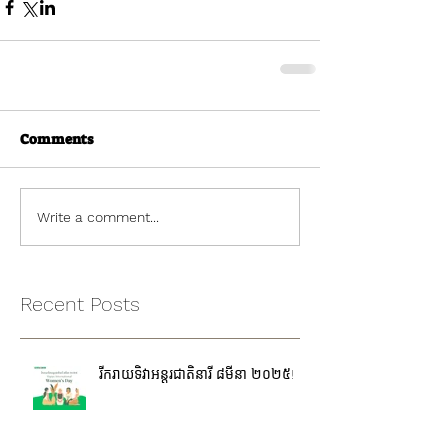
Comments
Write a comment...
Recent Posts
រីករាយទិវាអន្តរជាតិនារី ៨មីនា ២០២៥!