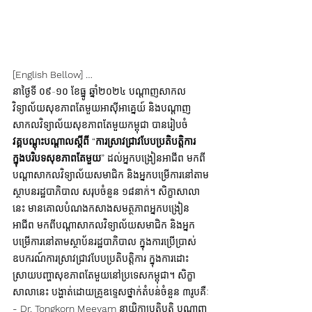
[English Bellow] …
នាថ្ងៃទី ០៩-១០ ខែធ្នូ ឆ្នាំ២០២៤ បណ្តាញសាកល
វិទ្យាល័យសុខភាពតែមួយអាស៊ីអាគ្នេយ៍ និងបណ្តាញ
សាកលវិទ្យាល័យសុខភាពតែមួយកម្ពុជា បានរៀបចំ
វគ្គបណ្តុះបណ្តាលស្តីពី “ការស្រាវជ្រាវបែបប្រតិបត្តិការ 
ក្នុងបរិបទសុខភាពតែមួយ” 
ដល់អ្នកបង្រៀនអាជីព មកពី
បណ្តាសាកលវិទ្យាល័យសមាជិក និងអ្នកបម្រើការនៅតាម
ស្ថាបនរដ្ឋបាភិបាល សរុបចំនួន ១៨នាក់។ សិក្ខាសាលា
នេះ មានគោលបំណងកសាងសមត្ថភាពអ្នកបង្រៀន
អាជីព មកពីបណ្តាសាកលវិទ្យាល័យសមាជិក និងអ្នក
បម្រើការនៅតាមស្ថាប័នរដ្ឋបាភិបាល ក្នុងការប្រើប្រាស់
ឧបករណ៍ការស្រាវជ្រាវបែបប្រតិបត្តិការ ក្នុងការដោះ
ស្រាយបញ្ហាសុខភាពតែមួយនៅប្រទេសកម្ពុជា។ សិក្ខា
សាលានេះ បង្ហាត់ដោយគ្រូឧទ្ទេសថ្នាក់តំបន់ចំនួន ៣រូបគឺៈ
- Dr. Tongkorn Meeyam
 នាយិកាប្រតិបត្តិ បណ្តាញ